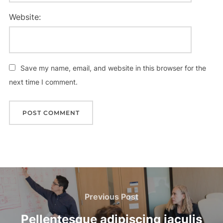
Website:
Save my name, email, and website in this browser for the
next time I comment.
Post
navigation
Previous
Previous Post
Post
Pellentesque adipiscing iaculis