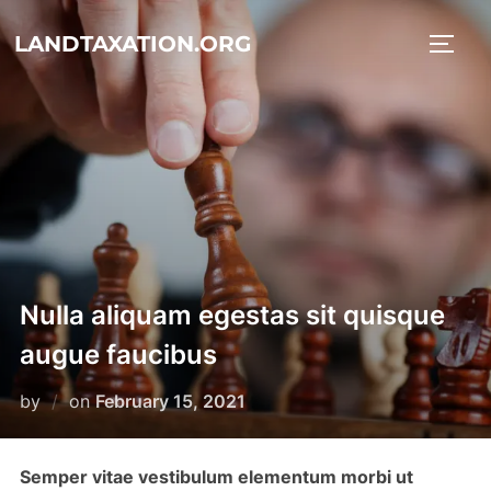
Skip
LANDTAXATION.ORG
to
TOGG
content
Nulla aliquam egestas sit quisque
augue faucibus
Posted
by
on
February 15, 2021
on
Semper vitae vestibulum elementum morbi ut